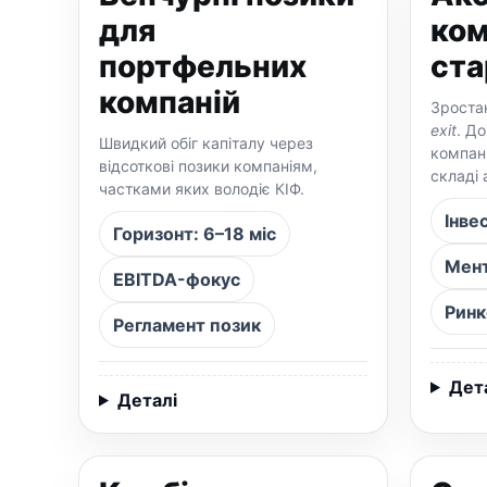
для
ком
портфельних
ста
компаній
Зростан
exit
. Д
Швидкий обіг капіталу через
компан
відсоткові позики компаніям,
складі 
частками яких володіє КІФ.
Інве
Горизонт: 6–18 міс
Мент
EBITDA-фокус
Ринк
Регламент позик
Дет
Деталі