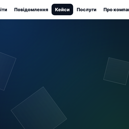
іти
Повідомлення
Кейси
Послуги
Про компа