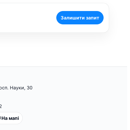
Залишити запит
росп. Науки, 30
2
На мапі