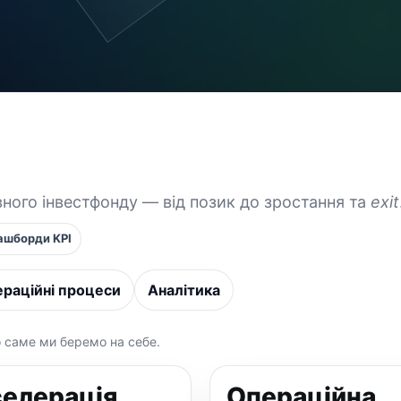
вного інвестфонду — від позик до зростання та
exit
ашборди KPI
раційні процеси
Аналітика
о саме ми беремо на себе.
елерація
Операційна