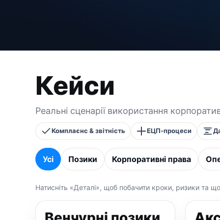
Кейси
Реальні сценарії використання корпорати
Комплаєнс & звітність
ЕЦП-процеси
Д
Усі
Позики
Корпоративні права
Опе
Натисніть «Деталі», щоб побачити кроки, ризики та щ
Венчурні позики
Акс