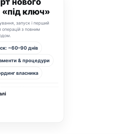
рт нового
 «під ключ»
ування, запуск і перший
л операцій з повним
одом.
ск: ~60–90 днів
аменти & процедури
рдинг власника
алі