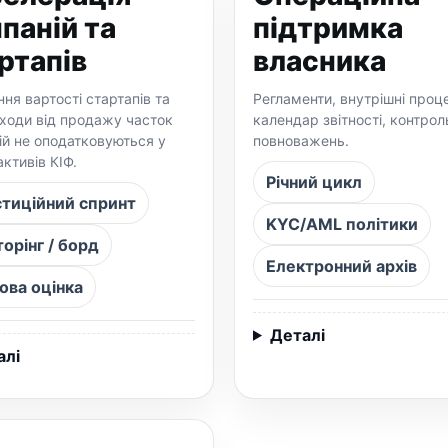
паній та
підтримка
ртапів
власника
ня вартості стартапів та
Регламенти, внутрішні проц
оходи від продажу часток
календар звітності, контрол
ій не оподатковуються у
повноважень.
активів КІФ.
Річний цикл
стиційний спринт
KYC/AML політики
орінг / борд
Електронний архів
ова оцінка
Деталі
алі