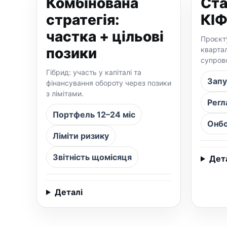
Комбінована
Ста
стратегія:
КІФ
частка + цільові
Проєкт
позики
кварта
супров
Гібрид: участь у капіталі та
Запу
фінансування обороту через позики
з лімітами.
Регл
Портфель 12–24 міс
Онбо
Ліміти ризику
Звітність щомісяця
Дет
Деталі