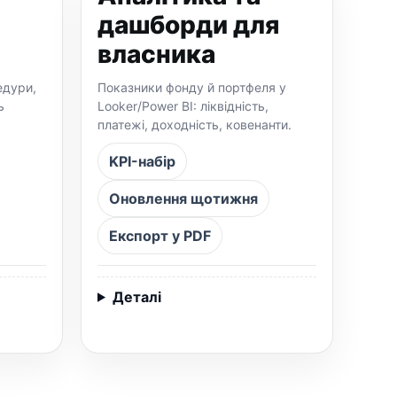
дашборди для
власника
едури,
Показники фонду й портфеля у
ь
Looker/Power BI: ліквідність,
платежі, доходність, ковенанти.
KPI-набір
Оновлення щотижня
Експорт у PDF
Деталі